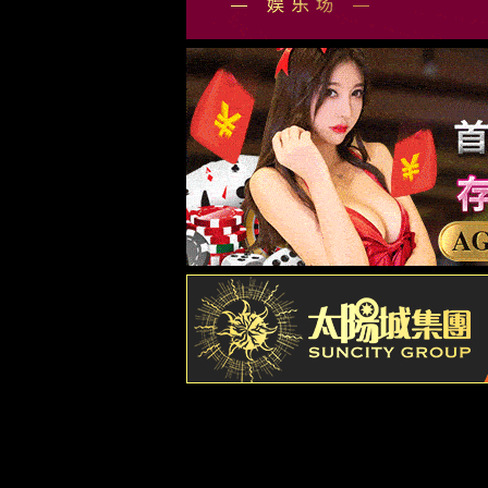
高频金沙检测线路js69波清洗机
双频金沙检测线路js69波清洗机
台式多频数
三频金沙检测线路js69波清洗机
恒温金沙检测线路js69波清洗机
热点新闻
工业金沙检测线路js69波
2026-07-09
清洗机的工艺设计与清洗
苏州小型金沙检测线路
2026-06-11
效率提升
js69波清洗机设计特点与
苏州金沙检测线路js69波
2026-06-08
实验室便携使用优势
清洗设备组成结构与自动
小型金沙检测线路js69波
2026-05-22
化清洗流程解析
清洗机选购指南：5个关
小型金沙检测线路js69波
2026-05-13
键参数决定清洁效果
清洗设备选型指南：关键
上海金沙检测线路js69波
2026-04-16
参数与实验室/工业场景
清洗机在医疗设备清洗中
上海金沙检测线路js69波
2026-04-13
昆山舒美牌KQ-
适配要点
的应用
清洗设备的设计优化与技
选购小型金沙检测线路
2026-03-15