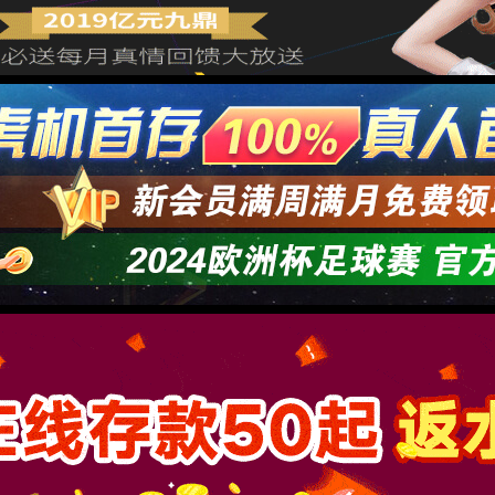
：
网站首页
>>
产品中心