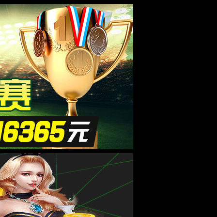
金沙检测线路js69 -
联系我们 -
在线留言
客户服务热线:
0512-57498888
功案例
在线留言
联系我们