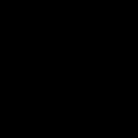
清洗器
js69波
三频数控金沙检测线路js69波清洗器
页
跳转到第
页